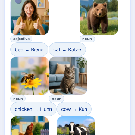
adjective
noun
bee → Biene
cat → Katze
noun
noun
chicken → Huhn
cow → Kuh