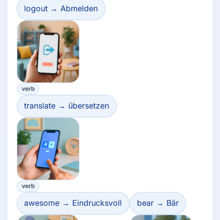
logout → Abmelden
verb
translate → übersetzen
verb
awesome → Eindrucksvoll
bear → Bär