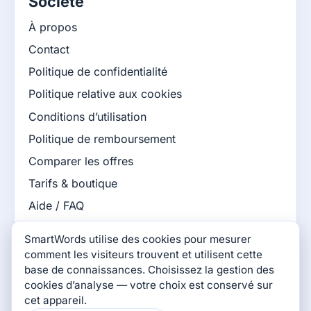
Société
À propos
Contact
Politique de confidentialité
Politique relative aux cookies
Conditions d’utilisation
Politique de remboursement
Comparer les offres
Tarifs & boutique
Aide / FAQ
Base de connaissances
SmartWords utilise des cookies pour mesurer
Blog SmartWords
comment les visiteurs trouvent et utilisent cette
base de connaissances. Choisissez la gestion des
Jeux SmartWords
cookies d’analyse — votre choix est conservé sur
cet appareil.
Connectez-vous avec nous