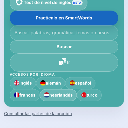
Test de nivel de inglés
BETA
Practícalo en SmartWords
Buscar en la base de conocimiento
Buscar
Ir
ACCESOS POR IDIOMA
inglés
alemán
español
francés
neerlandés
turco
Consultar las partes de la oración