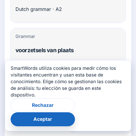
Dutch grammar · A2
Grammar
voorzetsels van plaats
Dutch grammar · A2
SmartWords utiliza cookies para medir cómo los
visitantes encuentran y usan esta base de
conocimiento. Elige cómo se gestionan las cookies
de análisis: tu elección se guarda en este
Grammar
dispositivo.
voorzetsels van tijd
Rechazar
×
¿Te resultó útil esta
página?
Dutch grammar · A2
Aceptar
👍
👎