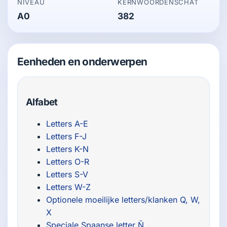
NIVEAU
KERNWOORDENSCHAT
A0
382
Eenheden en onderwerpen
Alfabet
Letters A-E
Letters F-J
Letters K-N
Letters O-R
Letters S-V
Letters W-Z
Optionele moeilijke letters/klanken Q, W,
X
Speciale Spaanse letter Ñ