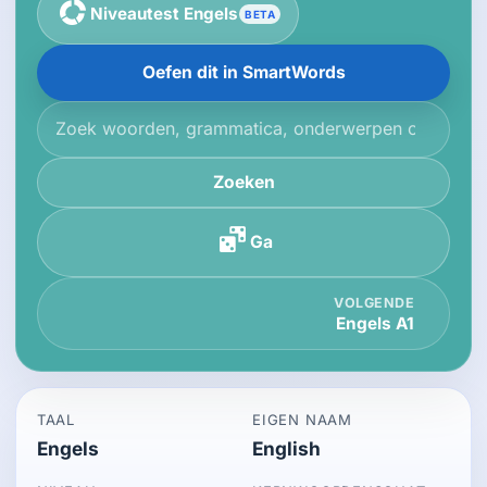
Niveautest Engels
BETA
Oefen dit in SmartWords
Zoek in de kennisbank
Zoeken
Ga
VOLGENDE
Engels A1
TAAL
EIGEN NAAM
Engels
English