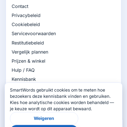
Contact
Privacybeleid
Cookiebeleid
Servicevoorwaarden
Restitutiebeleid
Vergelijk plannen
Prijzen & winkel
Hulp / FAQ
Kennisbank
SmartWords-blog
SmartWords gebruikt cookies om te meten hoe
bezoekers deze kennisbank vinden en gebruiken.
SmartWords Games
Kies hoe analytische cookies worden behandeld —
je keuze wordt op dit apparaat bewaard.
Verbind met ons
Weigeren
×
Was deze pagina