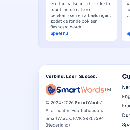
een thematische set — elke tik
w
toont meteen alle vier
h
betekenissen en afbeeldingen,
vo
zodat de ronde ook een
flashcard wordt.
Speel nu →
S
Cu
Verbind. Leer. Succes.
Ned
TM
Eng
© 2024-2026
SmartWords™
.
Fra
Alle rechten voorbehouden.
Dui
SmartWords, KVK 99267594
Spa
(Nederland)