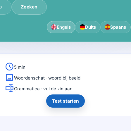
Zoeken
Engels
Duits
Spaans
5 min
Woordenschat · woord bij beeld
Grammatica · vul de zin aan
Test starten