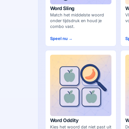
Word Sling
W
Match het middelste woord
V
onder tijdsdruk en houd je
v
combo vast.
Speel nu →
S
Word Oddity
W
Kies het woord dat niet past uit
D