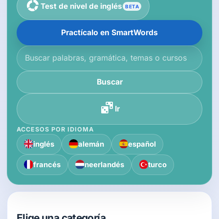
Test de nivel de inglés
BETA
Practícalo en SmartWords
Buscar en la base de conocimiento
Buscar
Ir
ACCESOS POR IDIOMA
inglés
alemán
español
francés
neerlandés
turco
Elige una categoría