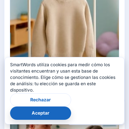
SmartWords utiliza cookies para medir cómo los
visitantes encuentran y usan esta base de
conocimiento. Elige cómo se gestionan las cookies
Hava ve gökyüzü
de análisis: tu elección se guarda en este
1 temas
dispositivo.
Rechazar
×
¿Te resultó útil esta
página?
Aceptar
👍
👎