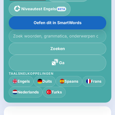
Niveautest Engels
BETA
Oefen dit in SmartWords
Zoek in de kennisbank
Zoeken
Ga
TAALSNELKOPPELINGEN
Engels
Duits
Spaans
Frans
Nederlands
Turks