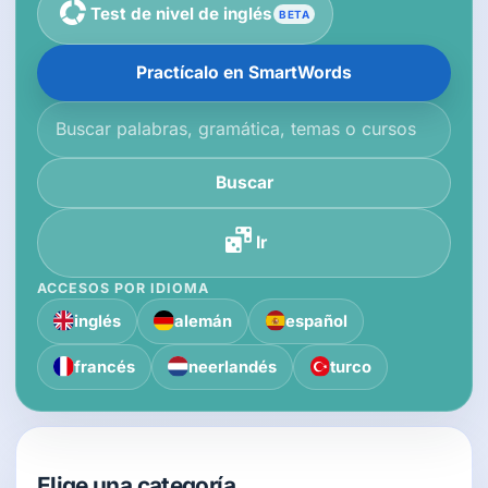
Test de nivel de inglés
BETA
Practícalo en SmartWords
Buscar en la base de conocimiento
Buscar
Ir
ACCESOS POR IDIOMA
inglés
alemán
español
francés
neerlandés
turco
Elige una categoría