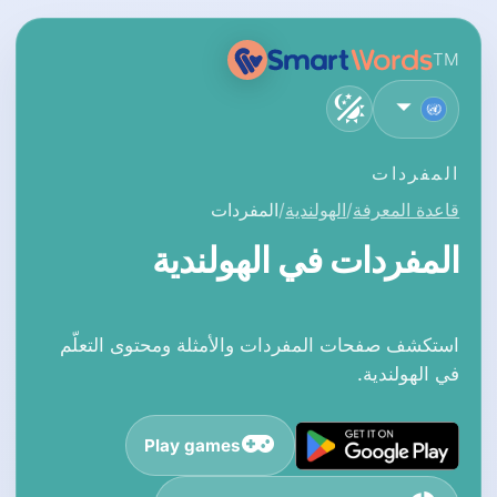
TM
العربية
المفردات
قاعدة المعرفة
الهولندية
المفردات
المفردات في الهولندية
استكشف صفحات المفردات والأمثلة ومحتوى التعلّم
في الهولندية.
Play games