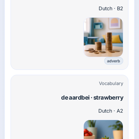
Dutch · B2
adverb
Vocabulary
de aardbei · strawberry
Dutch · A2