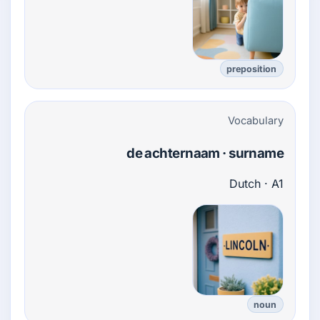
preposition
Vocabulary
de achternaam · surname
Dutch · A1
noun