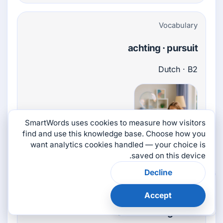
Vocabulary
achting · pursuit
Dutch · B2
SmartWords uses cookies to measure how visitors
find and use this knowledge base. Choose how you
want analytics cookies handled — your choice is
noun
saved on this device.
Decline
×
هل كانت هذه الصفحة
Vocabulary
مفيدة؟
Accept
👎
👍
achttien · eighteen