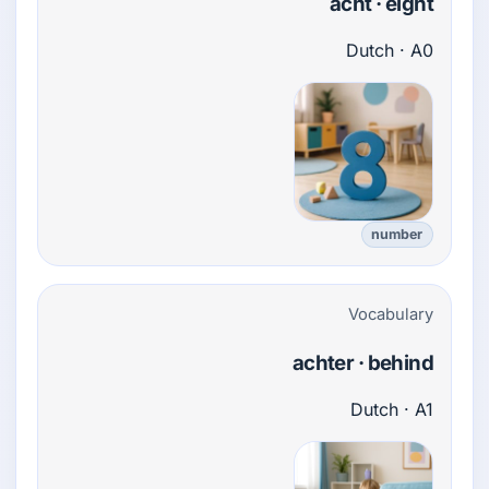
acht · eight
Dutch · A0
number
Vocabulary
achter · behind
Dutch · A1