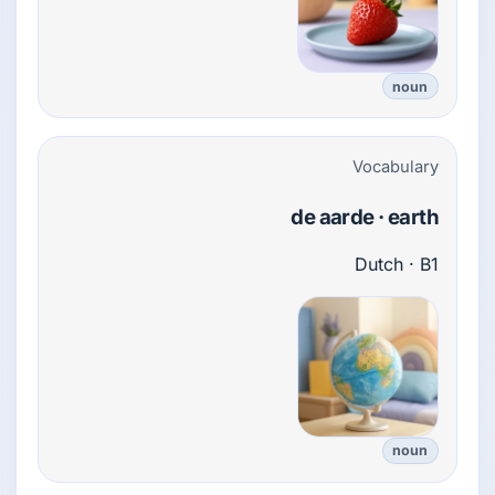
noun
Vocabulary
de aarde · earth
Dutch · B1
noun