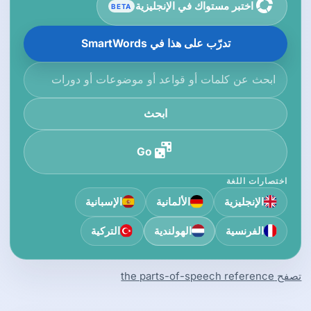
اختبر مستواك في الإنجليزية
BETA
تدرّب على هذا في SmartWords
ابحث في قاعدة المعرفة
ابحث
Go
اختصارات اللغة
الإنجليزية
الألمانية
الإسبانية
الفرنسية
الهولندية
التركية
تصفح the parts-of-speech reference