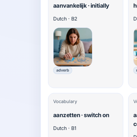
aanvankelijk · initially
h
Dutch · B2
D
adverb
Vocabulary
V
aanzetten · switch on
a
c
Dutch · B1