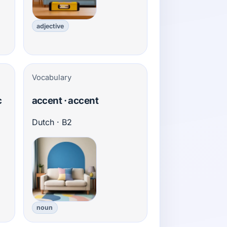
adjective
Vocabulary
c
accent · accent
Dutch · B2
noun