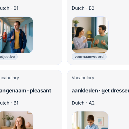
utch · B1
Dutch · B2
adjective
voornaamwoord
ocabulary
Vocabulary
angenaam · pleasant
aankleden · get dresse
utch · B1
Dutch · A2