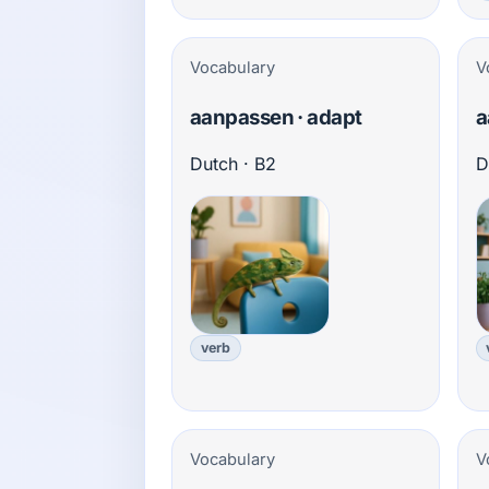
Vocabulary
V
aanpassen · adapt
a
Dutch · B2
D
verb
Vocabulary
V