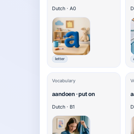
Dutch · A0
D
letter
Vocabulary
V
aandoen · put on
a
Dutch · B1
D