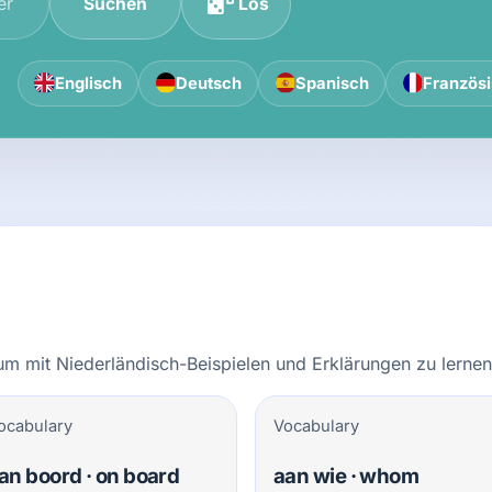
Suchen
Los
Englisch
Deutsch
Spanisch
Französ
n
 um mit Niederländisch-Beispielen und Erklärungen zu lernen
ocabulary
Vocabulary
an boord · on board
aan wie · whom