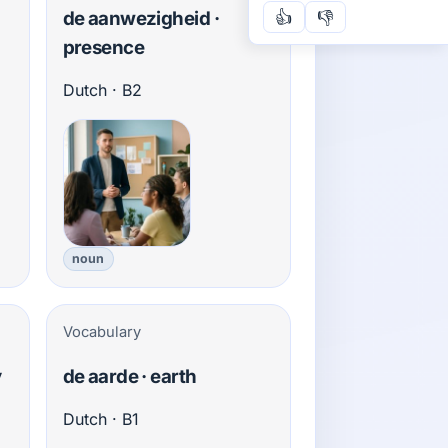
👍
👎
de aanwezigheid ·
presence
Dutch · B2
noun
Vocabulary
y
de aarde · earth
Dutch · B1