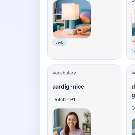
D
verb
Vocabulary
V
aardig · nice
d
g
Dutch · B1
D