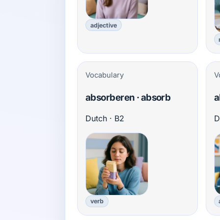
adjective
Vocabulary
V
absorberen · absorb
a
Dutch · B2
D
verb