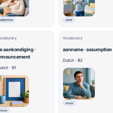
adjective
verb
ocabulary
Vocabulary
e aankondiging ·
aanname · assumption
nnouncement
Dutch · B2
utch · B1
noun
noun