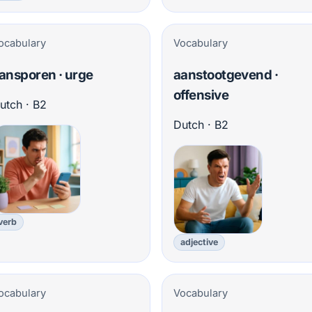
ocabulary
Vocabulary
ansporen · urge
aanstootgevend ·
offensive
utch · B2
Dutch · B2
verb
adjective
ocabulary
Vocabulary