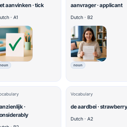
et aanvinken · tick
aanvrager · applicant
utch · A1
Dutch · B2
noun
noun
ocabulary
Vocabulary
anzienlijk ·
de aardbei · strawberr
onsiderably
Dutch · A2