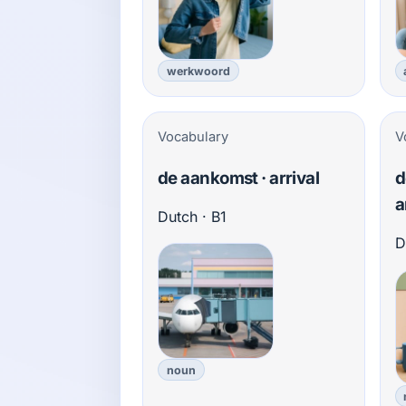
werkwoord
Vocabulary
V
de aankomst · arrival
d
a
Dutch · B1
D
noun