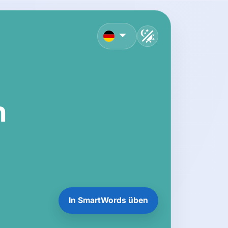
Deutsch
h
In SmartWords üben