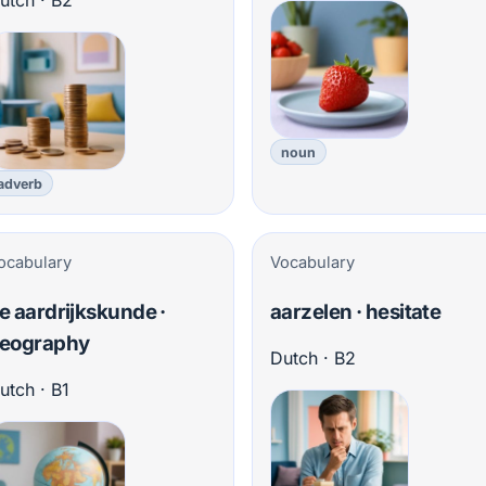
utch · B2
noun
adverb
ocabulary
Vocabulary
e aardrijkskunde ·
aarzelen · hesitate
eography
Dutch · B2
utch · B1