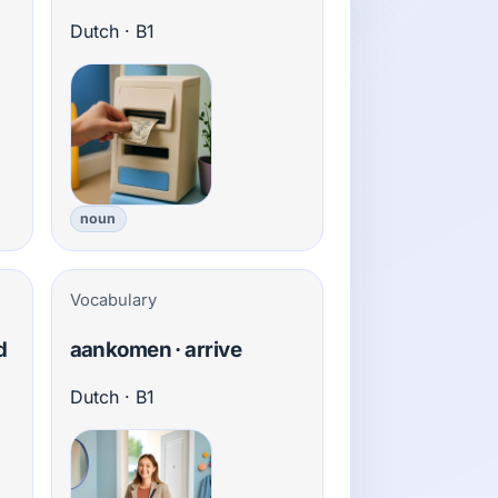
Dutch · B1
noun
Vocabulary
d
aankomen · arrive
Dutch · B1