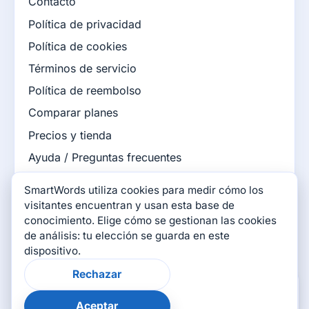
Contacto
Política de privacidad
Política de cookies
Términos de servicio
Política de reembolso
Comparar planes
Precios y tienda
Ayuda / Preguntas frecuentes
Base de conocimiento
SmartWords utiliza cookies para medir cómo los
Blog de SmartWords
visitantes encuentran y usan esta base de
conocimiento. Elige cómo se gestionan las cookies
Juegos de SmartWords
de análisis: tu elección se guarda en este
dispositivo.
Conéctate con nosotros
Rechazar
×
¿Te resultó útil esta
página?
Aceptar