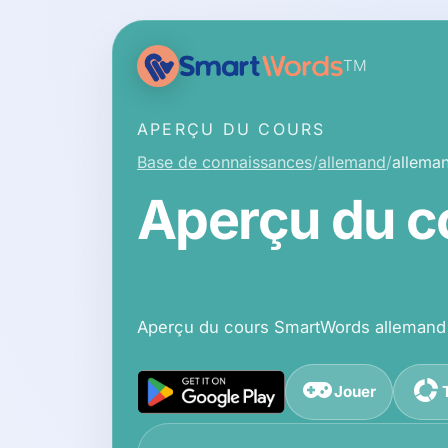
TM
APERÇU DU COURS
Base de connaissances
allemand
allema
Aperçu du c
Aperçu du cours SmartWords allemand B
Jouer
Rechercher dans la base de connaissanc