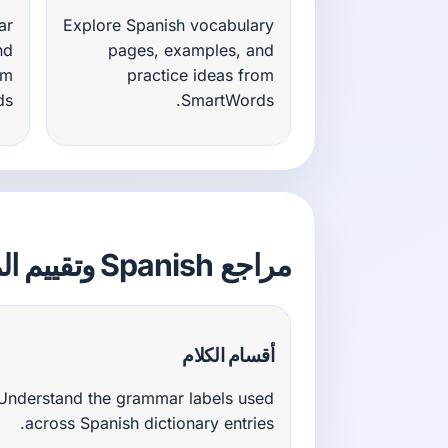
ar
Explore Spanish vocabulary
nd
pages, examples, and
om
practice ideas from
s.
SmartWords.
مراجع Spanish وتقييم المستوى
أقسام الكلام
Understand the grammar labels used
across Spanish dictionary entries.