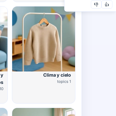
👎
👍
 y
Clima y cielo
1 topics
os
0 topics