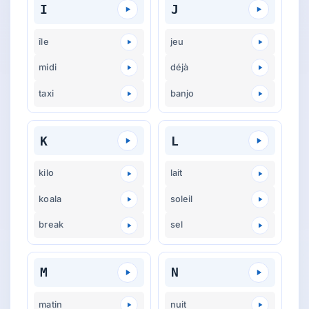
I
J
île
jeu
midi
déjà
taxi
banjo
K
L
kilo
lait
koala
soleil
break
sel
M
N
matin
nuit