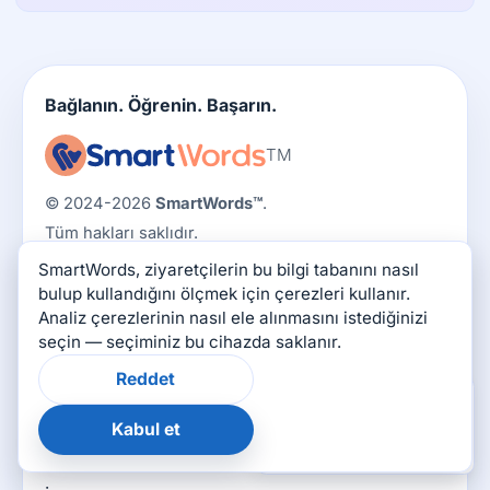
Bağlanın. Öğrenin. Başarın.
TM
© 2024-2026
SmartWords™
.
Tüm hakları saklıdır.
SmartWords, KVK 99267594 (Hollanda)
SmartWords, ziyaretçilerin bu bilgi tabanını nasıl
bulup kullandığını ölçmek için çerezleri kullanır.
Kurslar
Analiz çerezlerinin nasıl ele alınmasını istediğinizi
seçin — seçiminiz bu cihazda saklanır.
Hollandaca
Reddet
İngilizce
×
Bu sayfa yardımcı oldu
mu?
Fransızca
Kabul et
👍
👎
Almanca