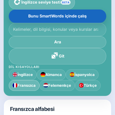
İngilizce seviye testi
BETA
Bunu SmartWords içinde çalış
Bilgi tabanında ara
Ara
Git
DIL KISAYOLLARI
İngilizce
Almanca
İspanyolca
Fransızca
Felemenkçe
Türkçe
Fransızca alfabesi