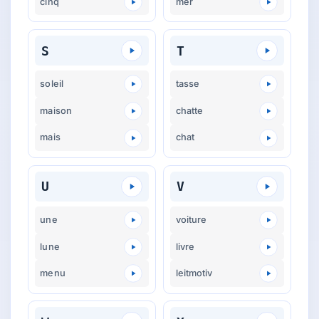
cinq
mer
S
T
soleil
tasse
maison
chatte
mais
chat
U
V
une
voiture
lune
livre
menu
leitmotiv