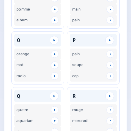
pomme
main
album
pain
O
P
orange
pain
mot
soupe
radio
cap
Q
R
quatre
rouge
aquarium
mercredi