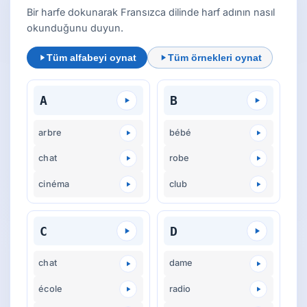
Bir harfe dokunarak Fransızca dilinde harf adının nasıl
okunduğunu duyun.
Tüm alfabeyi oynat
Tüm örnekleri oynat
A
B
arbre
bébé
chat
robe
cinéma
club
C
D
chat
dame
école
radio