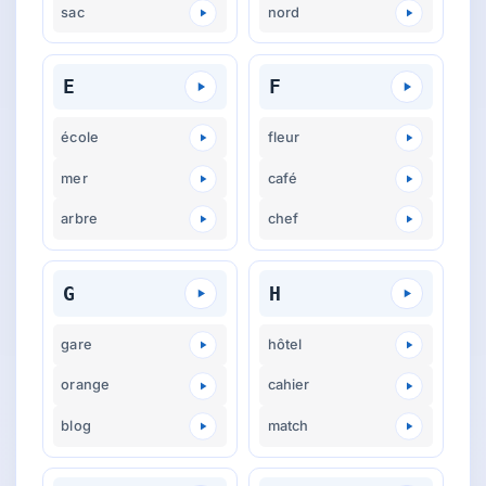
sac
nord
E
F
école
fleur
mer
café
arbre
chef
G
H
gare
hôtel
orange
cahier
blog
match