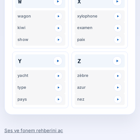
W
X
wagon
xylophone
kiwi
examen
show
paix
Y
Z
yacht
zèbre
type
azur
pays
nez
Ses ve fonem rehberini aç