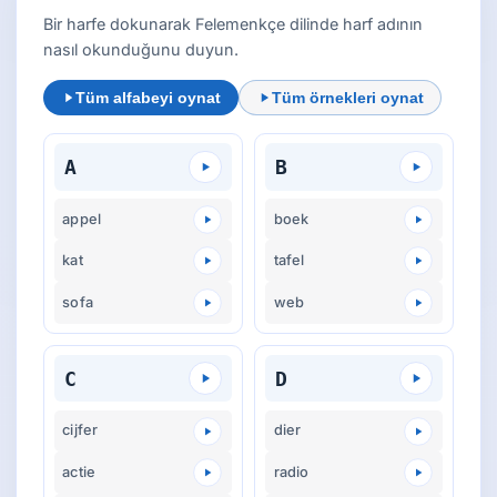
Bir harfe dokunarak Felemenkçe dilinde harf adının
nasıl okunduğunu duyun.
Tüm alfabeyi oynat
Tüm örnekleri oynat
A
B
appel
boek
kat
tafel
sofa
web
C
D
cijfer
dier
actie
radio