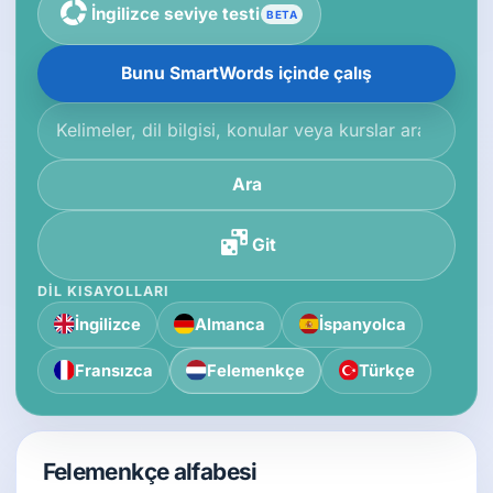
İngilizce seviye testi
BETA
Bunu SmartWords içinde çalış
Bilgi tabanında ara
Ara
Git
DIL KISAYOLLARI
İngilizce
Almanca
İspanyolca
Fransızca
Felemenkçe
Türkçe
Felemenkçe alfabesi