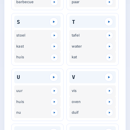
barbecue
paar
S
T
stoel
tafel
kast
water
huis
kat
U
V
uur
vis
huis
oven
nu
duif