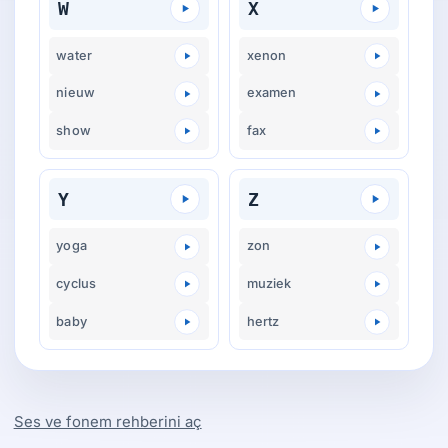
W
X
water
xenon
nieuw
examen
show
fax
Y
Z
yoga
zon
cyclus
muziek
baby
hertz
Ses ve fonem rehberini aç