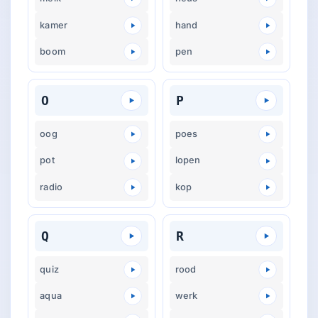
kamer
hand
boom
pen
O
P
oog
poes
pot
lopen
radio
kop
Q
R
quiz
rood
aqua
werk