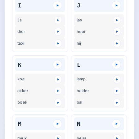
I
J
ijs
jas
dier
hooi
taxi
hij
K
L
koe
lamp
akker
helder
boek
bal
M
N
melk
neus