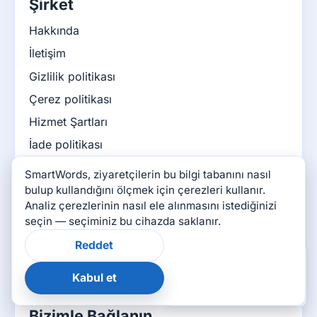
Şirket
Hakkında
İletişim
Gizlilik politikası
Çerez politikası
Hizmet Şartları
İade politikası
Planları karşılaştır
SmartWords, ziyaretçilerin bu bilgi tabanını nasıl
Fiyatlar ve mağaza
bulup kullandığını ölçmek için çerezleri kullanır.
Analiz çerezlerinin nasıl ele alınmasını istediğinizi
Yardım / SSS
seçin — seçiminiz bu cihazda saklanır.
Bilgi tabanı
Reddet
×
SmartWords Blog
Bu sayfa yardımcı oldu
mu?
Kabul et
SmartWords Oyunları
👍
👎
Bizimle Bağlanın