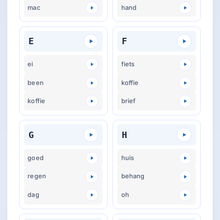
mac
hand
E
F
ei
fiets
been
koffie
koffie
brief
G
H
goed
huis
regen
behang
dag
oh