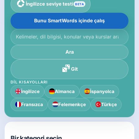
İngilizce seviye testi
BETA
Bunu SmartWords içinde çalış
Bilgi tabanında ara
Ara
Git
DIL KISAYOLLARI
İngilizce
Almanca
İspanyolca
Fransızca
Felemenkçe
Türkçe
Bir kategori seçin