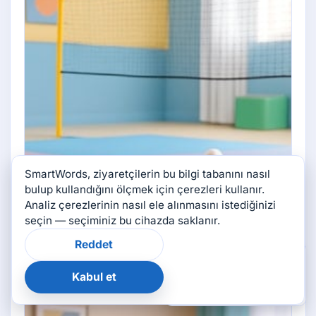
SmartWords, ziyaretçilerin bu bilgi tabanını nasıl
bulup kullandığını ölçmek için çerezleri kullanır.
Analiz çerezlerinin nasıl ele alınmasını istediğinizi
seçin — seçiminiz bu cihazda saklanır.
Leisure and Activities
Reddet
×
Bu sayfa yardımcı oldu
6 konu
mu?
Kabul et
👍
👎