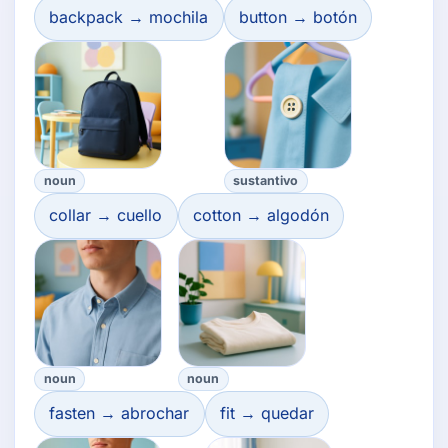
backpack → mochila
button → botón
noun
sustantivo
collar → cuello
cotton → algodón
noun
noun
fasten → abrochar
fit → quedar