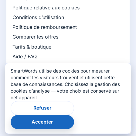
Politique relative aux cookies
Conditions d’utilisation
Politique de remboursement
Comparer les offres
Tarifs & boutique
Aide / FAQ
Base de connaissances
SmartWords utilise des cookies pour mesurer
Blog SmartWords
comment les visiteurs trouvent et utilisent cette
base de connaissances. Choisissez la gestion des
Jeux SmartWords
cookies d’analyse — votre choix est conservé sur
cet appareil.
Connectez-vous avec nous
Refuser
×
Cette page vous a-t-
elle aidé ?
Accepter
👍
👎