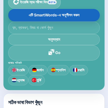
ইংরেজি স্তর পরীক্ষা দিন
BETA
এটি SmartWords-এ অনুশীলন করুন
জ্ঞানভান্ডারে অনুসন্ধান করুন
অনুসন্ধান
Go
ভাষার শর্টকাট
ইংরেজি
জার্মান
স্প্যানিশ
ফরাসি
ওলন্দাজ
তুর্কি
সঠিক ভাষা বিভাগ খুঁজুন