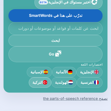
اختبر مستواك في الإنجليزية
BETA
تدرّب على هذا في SmartWords
ابحث في قاعدة المعرفة
ابحث
Go
اختصارات اللغة
الإنجليزية
الألمانية
الإسبانية
الفرنسية
الهولندية
التركية
تصفح the parts-of-speech reference