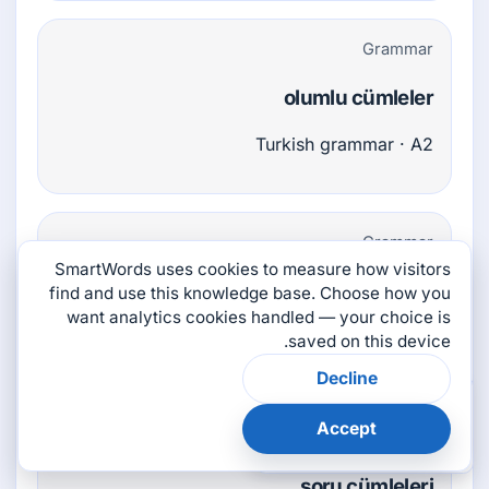
Grammar
olumlu cümleler
Turkish grammar · A2
Grammar
SmartWords uses cookies to measure how visitors
olumsuz cümleler
find and use this knowledge base. Choose how you
want analytics cookies handled — your choice is
Turkish grammar · A2
saved on this device.
Decline
×
هل كانت هذه الصفحة
مفيدة؟
Accept
Grammar
👎
👍
soru cümleleri