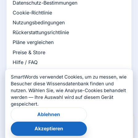
Datenschutz-Bestimmungen
Cookie-Richtlinie
Nutzungsbedingungen
Rückerstattungsrichtlinie
Pläne vergleichen
Preise & Store
Hilfe / FAQ
Wissensdatenbank
SmartWords verwendet Cookies, um zu messen, wie
SmartWords-Blog
Besucher diese Wissensdatenbank finden und
nutzen. Wählen Sie, wie Analyse-Cookies behandelt
SmartWords Spiele
werden — Ihre Auswahl wird auf diesem Gerät
gespeichert.
Verbinden Sie sich mit uns
Ablehnen
×
War diese Seite
hilfreich?
Akzeptieren
👍
👎