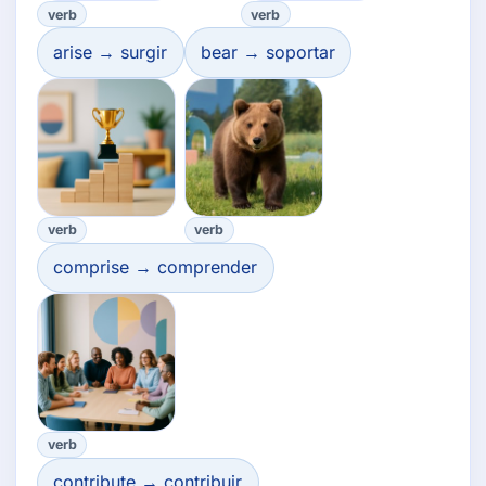
verb
verb
arise → surgir
bear → soportar
verb
verb
comprise → comprender
verb
contribute → contribuir