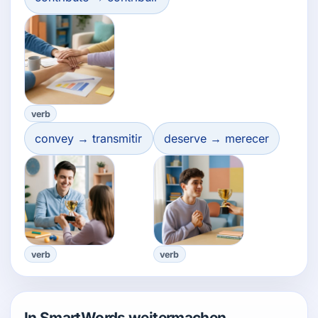
verb
convey → transmitir
deserve → merecer
verb
verb
In SmartWords weitermachen