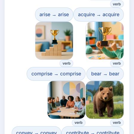
verb
arise → arise
acquire → acquire
verb
verb
comprise → comprise
bear → bear
verb
verb
convey → convey
contribute → contribute