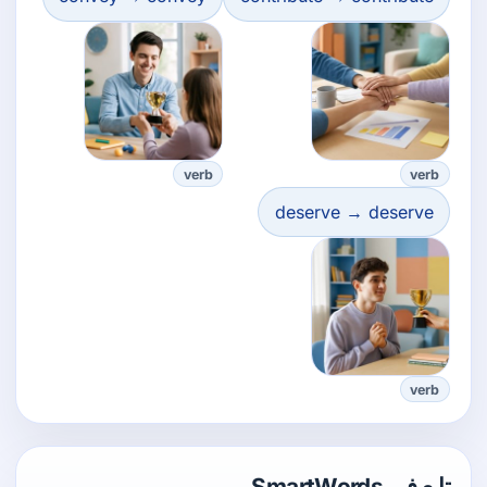
verb
verb
deserve → deserve
verb
تابع في SmartWords